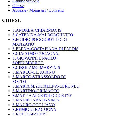
Cantine vinicole
Chiese
Abbazie / Monasteri / Conventi
CHIESE
S.ANDREA-CHIARMACIS
S.CATERINA-MALBORGHETTO
S.EGIDIO-POGGIOBELLO DI
MANZANO
S.ELENA-COSTAPIANA DI FAEDIS
S.GIACOMO-CUCAGNA
S. GIOVANNI E PAOLO-
SOFFUMBERGO
S.GIROLAMO-MARZINIS
S.MARCO-CLAUIANO
S.MARCO-STRASSOLDO DI
SOTTO
S.MARIA MADDALENA-CERGNEU
S.MARTINO-GRIMACCO
S.MATTIA APOSTOLO-COSTNE
S.MAURO ABATE-NIMIS
S.MAURO-TOGLIANO
S.REMIGIO-RAGOGNA
S.ROCCO-FAEDIS